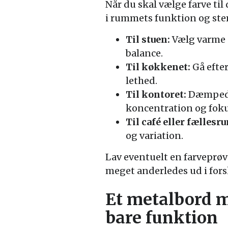
Når du skal vælge farve ti
i rummets funktion og st
Til stuen:
Vælg varme e
balance.
Til køkkenet:
Gå efter
lethed.
Til kontoret:
Dæmpede 
koncentration og foku
Til café eller fællesr
og variation.
Lav eventuelt en farveprøv
meget anderledes ud i forsk
Et metalbord 
bare funktion