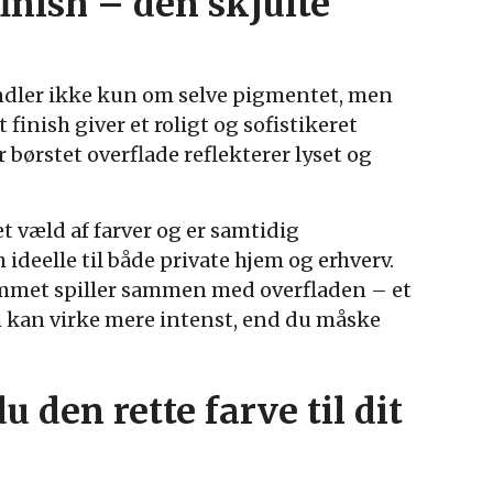
inish – den skjulte
ndler ikke kun om selve pigmentet, men
finish giver et roligt og sofistikeret
 børstet overflade reflekterer lyset og
et væld af farver og er samtidig
 ideelle til både private hjem og erhverv.
rummet spiller sammen med overfladen – et
um kan virke mere intenst, end du måske
 den rette farve til dit