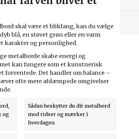
når farven bliver et
albord skal være et blikfang, kan du vælge
dyb blå, en støvet grøn eller en varm
t karakter og personlighed.
ige metalborde skabe energi og
emmet kan fungere som et kunstnerisk
et forventede. Det handler om balance –
kræver ofte mere afdæmpede omgivelser
ende.
ord,
Sådan beskytter du dit metalbord
k og
mod ridser og mærker i
hverdagen