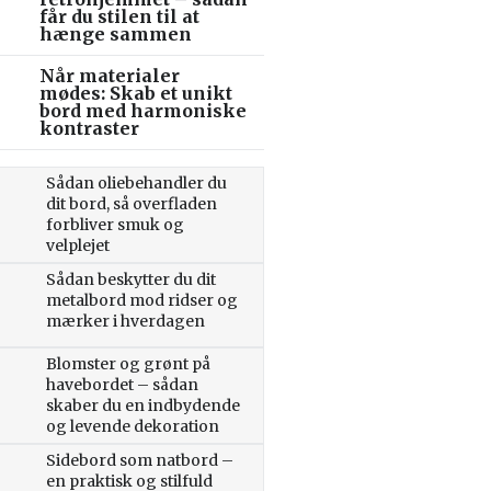
får du stilen til at
hænge sammen
Når materialer
mødes: Skab et unikt
bord med harmoniske
kontraster
Sådan oliebehandler du
dit bord, så overfladen
forbliver smuk og
velplejet
Sådan beskytter du dit
metalbord mod ridser og
mærker i hverdagen
Blomster og grønt på
havebordet – sådan
skaber du en indbydende
og levende dekoration
Sidebord som natbord –
en praktisk og stilfuld