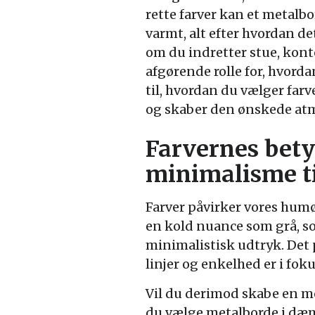
rette farver kan et metalbo
varmt, alt efter hvordan 
om du indretter stue, kontor
afgørende rolle for, hvord
til, hvordan du vælger farve
og skaber den ønskede at
Farvernes bety
minimalisme t
Farver påvirker vores humør
en kold nuance som grå, sort
minimalistisk udtryk. Det 
linjer og enkelhed er i foku
Vil du derimod skabe en 
du vælge metalborde i dæm