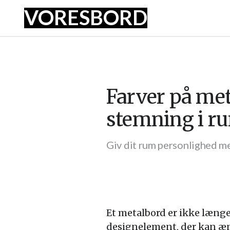
VORES
BORD
Farver på met
stemning i 
Giv dit rum personlighed m
Et metalbord er ikke længe
designelement, der kan æn