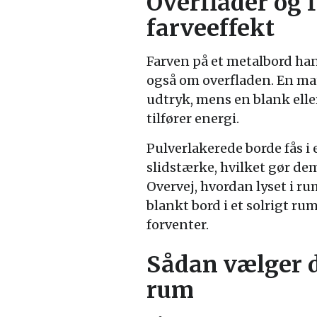
Overflader og f
farveeffekt
Farven på et metalbord ha
også om overfladen. En mat 
udtryk, mens en blank eller
tilfører energi.
Pulverlakerede borde fås i 
slidstærke, hvilket gør dem
Overvej, hvordan lyset i 
blankt bord i et solrigt r
forventer.
Sådan vælger du
rum