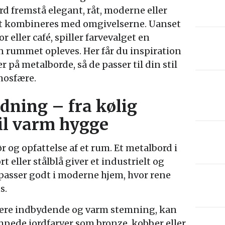
rd fremstå elegant, råt, moderne eller
det kombineres med omgivelserne. Uanset
 eller café, spiller farvevalget en
an rummet opleves. Her får du inspiration
r på metalborde, så de passer til din stil
mosfære.
dning – fra kølig
il varm hygge
 og opfattelse af et rum. Et metalbord i
 eller stålblå giver et industrielt og
passer godt i moderne hjem, hvor rene
s.
mere indbydende og varm stemning, kan
pede jordfarver som bronze, kobber eller