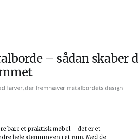
alborde – sådan skaber d
rummet
ed farver, der fremhæver metalbordets design
re bare et praktisk møbel – det er et
dre hele stemningen i et rum. Med de