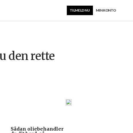
TILMELD NU
MIN KONTO
u den rette
Sådan oliebehandler