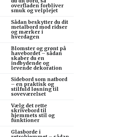
du dit bord, så
overfladen forbliver
smuk og velplejet
Sådan beskytter du dit
metalbord mod ridser
og mærker i
hverdagen
Blomster og grønt på
havebordet – sådan
skaber du en
indbydende og
levende dekoration
Sidebord som natbord
– en praktisk og
stilfuld løsning til
soveværelset
Vælg det rette
skrivebord til
hjemmets stil og
funktioner
Glasborde i
retrohjemmet – sådan