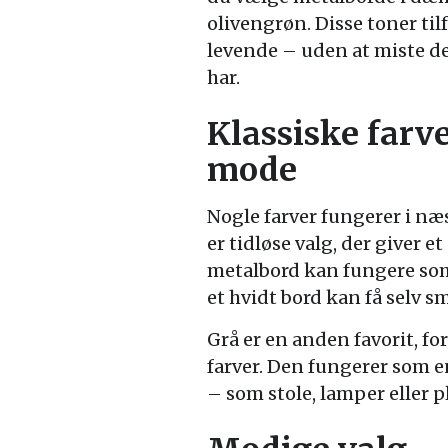
olivengrøn. Disse toner ti
levende – uden at miste d
har.
Klassiske farve
mode
Nogle farver fungerer i n
er tidløse valg, der giver e
metalbord kan fungere som 
et hvidt bord kan få selv sm
Grå er en anden favorit, f
farver. Den fungerer som e
– som stole, lamper eller 