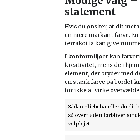
Modige valg – 
statement
Hvis du ønsker, at dit met
en mere markant farve. En 
terrakotta kan give rumme
I kontormiljøer kan farver
kreativitet, mens de i hj
element, der bryder med d
en stærk farve på bordet 
for ikke at virke overvæld
Sådan oliebehandler du dit b
så overfladen forbliver smu
velplejet