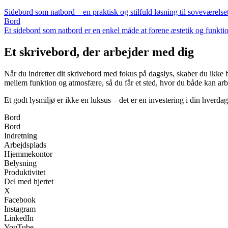
Sidebord som natbord – en praktisk og stilfuld løsning til soveværelse
Bord
Et sidebord som natbord er en enkel måde at forene æstetik og funktion 
Et skrivebord, der arbejder med dig
Når du indretter dit skrivebord med fokus på dagslys, skaber du ikke 
mellem funktion og atmosfære, så du får et sted, hvor du både kan arbe
Et godt lysmiljø er ikke en luksus – det er en investering i din hverdag
Bord
Bord
Indretning
Arbejdsplads
Hjemmekontor
Belysning
Produktivitet
Del med hjertet
X
Facebook
Instagram
LinkedIn
YouTube