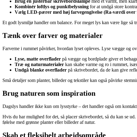
Brug en justerbar skrivebordslampe
med et varmt, men klart
Kombinér loftlys og punktbelysning
for at undgå store kontr
Vælg LED-pærer med høj farvegengivelse (Ra-værdi over 
Et godt lysmiljø handler om balance. For meget lys kan være lige så tr
Tænk over farver og materialer
Farverne i rummet påvirker, hvordan lyset opleves. Lyse vægge og ove
Lyse, matte overflader
på vægge og bordplade giver et behagel
Træ og naturmaterialer
kan skabe varme og ro i rummet, især 
Undgå blanke overflader
på skrivebordet, da de kan give refl
Små detaljer som planter, billeder og tekstiler kan også påvirke ste
Brug naturen som inspiration
Dagslys handler ikke kun om lysstyrke – det handler også om kontakt 
Hvis du har mulighed for det, så placer skrivebordet, så du kan se ud. 
følelse med grønne planter eller billeder af natur.
Skab et fleksibelt arbejdsområde