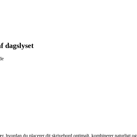
f dagslyset
de
r, hvordan du placerer dit skrivebord optimalt, kombinerer naturligt og k