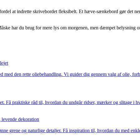
ordel at indrette skrivebordet fleksibelt. Et hæve-sænkebord gør det nem
 Måske har du brug for mere lys om morgenen, men dæmpet belysning om 
lejet
med den rette oliebehandling. Vi guider dig gennem valg af olie, forbe
t. Få praktiske råd til, hvordan du undgår ridser, mærker og slitage i hv
 levende dekoration
nne grene og naturlige detaljer. Få inspiration til, hvordan du med enkl