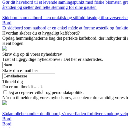
Gør dit havebord til et levende samlingspunkt med friske blomster, grø
årstiden og sætter den rette stemning for dine gæster.
Sidebord som natbord – en praktisk og stilfuld løsning til soveværelse
Bord
Et sidebord som natbord er en enkel måde at forene æstetik og funktion 
Hvordan skaber du et hyggeligt kaffebord?
Opdag hemmelighederne bag det perfekte kaffebord, der indbyder til sa
Hent bogen
Skriv dig op til vores nyhedsbrev
Træt af ligegyldige nyhedsbreve? Det her er anderledes.
Skriv din e-mail her
Tilmeld dig
Du er nu tilmeldt – tak
Jeg accepterer vilkår og persondatapolitik.
Når du tilmelder dig vores nyhedsbrev, accepterer du samtidig vores b
Sådan oliebehandler du dit bord, så overfladen forbliver smuk og velp
Bord
Bord