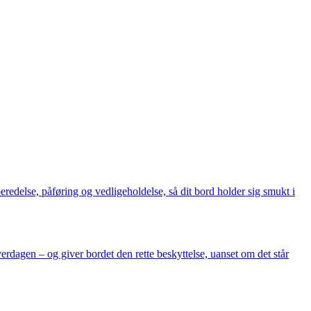
redelse, påføring og vedligeholdelse, så dit bord holder sig smukt i
erdagen – og giver bordet den rette beskyttelse, uanset om det står