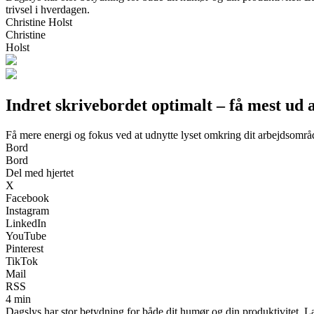
trivsel i hverdagen.
Christine Holst
Christine
Holst
Indret skrivebordet optimalt – få mest ud a
Få mere energi og fokus ved at udnytte lyset omkring dit arbejdsområ
Bord
Bord
Del med hjertet
X
Facebook
Instagram
LinkedIn
YouTube
Pinterest
TikTok
Mail
RSS
4 min
Dagslys har stor betydning for både dit humør og din produktivitet. Læ