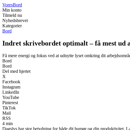
Vores
Bord
Min konto
Tilmeld nu
Nyhedsbrevet
Kategorier
Bord
Indret skrivebordet optimalt – få mest ud a
Få mere energi og fokus ved at udnytte lyset omkring dit arbejdsområ
Bord
Bord
Del med hjertet
X
Facebook
Instagram
LinkedIn
YouTube
Pinterest
TikTok
Mail
RSS
4 min
Dagslys har stor betydning for både dit humør og din produktivitet. Læ