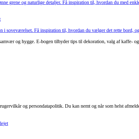
nne grene og naturlige detaljer. Få inspiration til, hvordan du med enkl
t
i soveværelset. Få inspiration til, hvordan du vælger det rette bord, og 
mvær og hygge. E-bogen tilbyder tips til dekoration, valg af kaffe- og
rugervilkår og persondatapolitik. Du kan nemt og når som helst afmelde
lejet