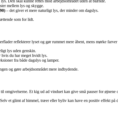
 lys. Den skal kunne rettes mod arbejdsområdet uden at blænde.
aster mellem lys og skygge.
90)
– det giver et mere naturligt lys, der minder om dagslys.
ættende som for lidt.
rflader reflekterer lyset og gør rummet mere åbent, mens mørke farver 
igt lys uden genskin.
hvis du har meget hvidt lys.
eksioner fra både dagslys og lamper.
mningen og gøre arbejdsområdet mere indbydende.
til omgivelserne. Et kig ud ad vinduet kan give små pauser for øjnene 
Selv et glimt af himmel, træer eller byliv kan have en positiv effekt på