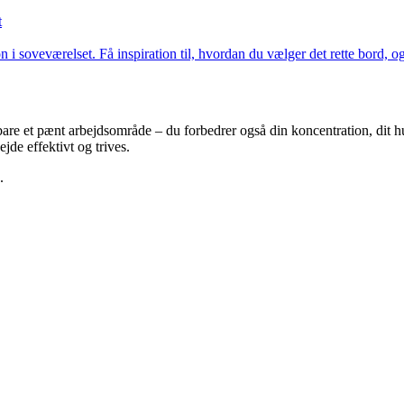
t
i soveværelset. Få inspiration til, hvordan du vælger det rette bord, og 
bare et pænt arbejdsområde – du forbedrer også din koncentration, dit h
jde effektivt og trives.
.