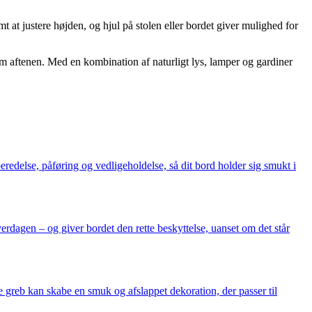
t at justere højden, og hjul på stolen eller bordet giver mulighed for
aftenen. Med en kombination af naturligt lys, lamper og gardiner
redelse, påføring og vedligeholdelse, så dit bord holder sig smukt i
erdagen – og giver bordet den rette beskyttelse, uanset om det står
e greb kan skabe en smuk og afslappet dekoration, der passer til