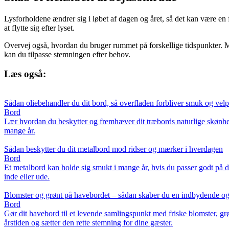
Lysforholdene ændrer sig i løbet af dagen og året, så det kan være en f
at flytte sig efter lyset.
Overvej også, hvordan du bruger rummet på forskellige tidspunkter.
kan du tilpasse stemningen efter behov.
Læs også:
Sådan oliebehandler du dit bord, så overfladen forbliver smuk og velp
Bord
Lær hvordan du beskytter og fremhæver dit træbords naturlige skønhed 
mange år.
Sådan beskytter du dit metalbord mod ridser og mærker i hverdagen
Bord
Et metalbord kan holde sig smukt i mange år, hvis du passer godt på de
inde eller ude.
Blomster og grønt på havebordet – sådan skaber du en indbydende og
Bord
Gør dit havebord til et levende samlingspunkt med friske blomster, grø
årstiden og sætter den rette stemning for dine gæster.