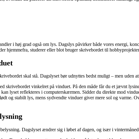
ndler i høj grad også om lys. Dagslys påvirker både vores energi, konc
r hjemmefra, studerer eller blot bruger skrivebordet til hobbyprojekter,
nduet
 skrivebordet skal stå. Dagslyset bør udnyttes bedst muligt – men uden 
ed skrivebordet vinkelret på vinduet. På den måde får du et jævnt lysi
 kan lyset reflekteres i computerskærmen. Sidder du direkte mod vinduet, 
ødt og stabilt lys, mens sydvendte vinduer giver mere sol og varme. Overv
lysning
 belysning. Dagslyset ændrer sig i løbet af dagen, og især i vintermåned