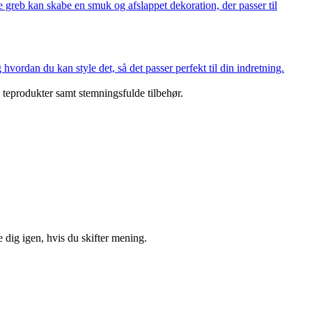
e greb kan skabe en smuk og afslappet dekoration, der passer til
hvordan du kan style det, så det passer perfekt til din indretning.
 teprodukter samt stemningsfulde tilbehør.
 dig igen, hvis du skifter mening.