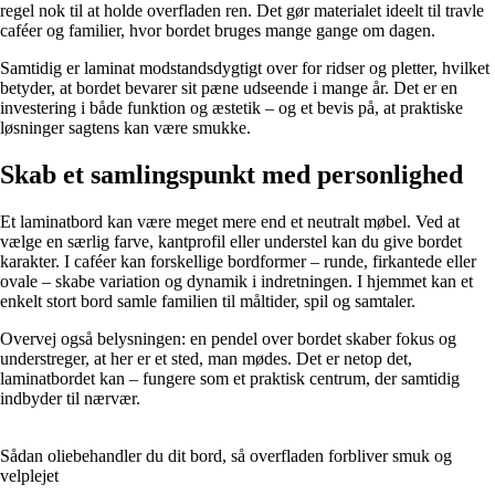
regel nok til at holde overfladen ren. Det gør materialet ideelt til travle
caféer og familier, hvor bordet bruges mange gange om dagen.
Samtidig er laminat modstandsdygtigt over for ridser og pletter, hvilket
betyder, at bordet bevarer sit pæne udseende i mange år. Det er en
investering i både funktion og æstetik – og et bevis på, at praktiske
løsninger sagtens kan være smukke.
Skab et samlingspunkt med personlighed
Et laminatbord kan være meget mere end et neutralt møbel. Ved at
vælge en særlig farve, kantprofil eller understel kan du give bordet
karakter. I caféer kan forskellige bordformer – runde, firkantede eller
ovale – skabe variation og dynamik i indretningen. I hjemmet kan et
enkelt stort bord samle familien til måltider, spil og samtaler.
Overvej også belysningen: en pendel over bordet skaber fokus og
understreger, at her er et sted, man mødes. Det er netop det,
laminatbordet kan – fungere som et praktisk centrum, der samtidig
indbyder til nærvær.
Sådan oliebehandler du dit bord, så overfladen forbliver smuk og
velplejet