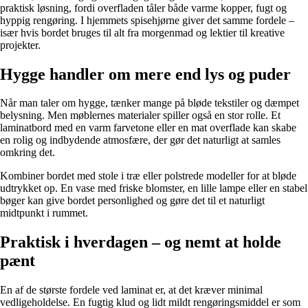
praktisk løsning, fordi overfladen tåler både varme kopper, fugt og
hyppig rengøring. I hjemmets spisehjørne giver det samme fordele –
især hvis bordet bruges til alt fra morgenmad og lektier til kreative
projekter.
Hygge handler om mere end lys og puder
Når man taler om hygge, tænker mange på bløde tekstiler og dæmpet
belysning. Men møblernes materialer spiller også en stor rolle. Et
laminatbord med en varm farvetone eller en mat overflade kan skabe
en rolig og indbydende atmosfære, der gør det naturligt at samles
omkring det.
Kombiner bordet med stole i træ eller polstrede modeller for at bløde
udtrykket op. En vase med friske blomster, en lille lampe eller en stabel
bøger kan give bordet personlighed og gøre det til et naturligt
midtpunkt i rummet.
Praktisk i hverdagen – og nemt at holde
pænt
En af de største fordele ved laminat er, at det kræver minimal
vedligeholdelse. En fugtig klud og lidt mildt rengøringsmiddel er som