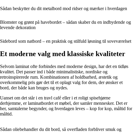
Sådan beskytter du dit metalbord mod ridser og mærker i hverdagen
Blomster og grønt på havebordet – sådan skaber du en indbydende og
levende dekoration
Sidebord som natbord – en praktisk og stilfuld løsning til soveværelset
Et moderne valg med klassiske kvaliteter
Selvom laminat ofte forbindes med moderne design, har det en tidløs
kvalitet. Det passer ind i både minimalistiske, nordiske og
retroinspirerede rum. Kombinationen af holdbarhed, æstetik og
overkommelig pris gør det til et oplagt valg for dem, der ønsker et
bord, der både kan bruges og nydes.
Uanset om det står i en travl café eller i et roligt spisehjørne
derhjemme, er laminatbordet et møbel, der samler mennesker. Det er
her, samtalerne begynder, og hverdagen leves – kop for kop, måltid for
måltid.
Sådan oliebehandler du dit bord, så overfladen forbliver smuk og