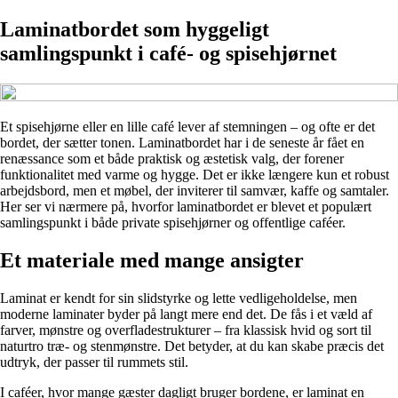
Laminatbordet som hyggeligt
samlingspunkt i café- og spisehjørnet
Et spisehjørne eller en lille café lever af stemningen – og ofte er det
bordet, der sætter tonen. Laminatbordet har i de seneste år fået en
renæssance som et både praktisk og æstetisk valg, der forener
funktionalitet med varme og hygge. Det er ikke længere kun et robust
arbejdsbord, men et møbel, der inviterer til samvær, kaffe og samtaler.
Her ser vi nærmere på, hvorfor laminatbordet er blevet et populært
samlingspunkt i både private spisehjørner og offentlige caféer.
Et materiale med mange ansigter
Laminat er kendt for sin slidstyrke og lette vedligeholdelse, men
moderne laminater byder på langt mere end det. De fås i et væld af
farver, mønstre og overfladestrukturer – fra klassisk hvid og sort til
naturtro træ- og stenmønstre. Det betyder, at du kan skabe præcis det
udtryk, der passer til rummets stil.
I caféer, hvor mange gæster dagligt bruger bordene, er laminat en