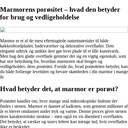
Marmorens porøsitet – hvad den betyder
for brug og vedligeholdelse
Marmor er et af de mest eftertragtede naturmaterialer til både
køkkenbordplader, badeværelser og dekorative overflader. Dets
elegante udtryk og unikke årer gør hver plade til et lille kunstværk.
Men bag den glatte overflade gemmer der sig en vigtig egenskab, som
har stor betydning for, hvordan marmoren skal bruges og
vedligeholdes: dens porøsitet. Forstår du, hvad porøsiteten betyder, kan
du både forlænge levetiden og bevare skønheden i din marmor i mange
år.
Hvad betyder det, at marmor er porøst?
Porøsitet handler om, hvor mange små mikroskopiske hulrum der
findes i stenen. Marmor er dannet af kalksten, som gennem millioner af
år er blevet omdannet under tryk og varme. Denne proces giver stenen
dens karakteristiske struktur – men også en vis åbenhed i overfladen.
Det betyder, at væsker og snavs lettere kan trænge ind, hvis overfladen
ikke er beskyttet.