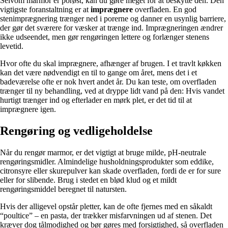
Selvom marmor er porøst, kan du gøre meget for at beskytte den. Den
vigtigste foranstaltning er at
imprægnere
overfladen. En god
stenimprægnering trænger ned i porerne og danner en usynlig barriere,
der gør det sværere for væsker at trænge ind. Imprægneringen ændrer
ikke udseendet, men gør rengøringen lettere og forlænger stenens
levetid.
Hvor ofte du skal imprægnere, afhænger af brugen. I et travlt køkken
kan det være nødvendigt en til to gange om året, mens det i et
badeværelse ofte er nok hvert andet år. Du kan teste, om overfladen
trænger til ny behandling, ved at dryppe lidt vand på den: Hvis vandet
hurtigt trænger ind og efterlader en mørk plet, er det tid til at
imprægnere igen.
Rengøring og vedligeholdelse
Når du rengør marmor, er det vigtigt at bruge milde, pH-neutrale
rengøringsmidler. Almindelige husholdningsprodukter som eddike,
citronsyre eller skurepulver kan skade overfladen, fordi de er for sure
eller for slibende. Brug i stedet en blød klud og et mildt
rengøringsmiddel beregnet til natursten.
Hvis der alligevel opstår pletter, kan de ofte fjernes med en såkaldt
“poultice” – en pasta, der trækker misfarvningen ud af stenen. Det
kræver dog tålmodighed og bør gøres med forsigtighed, så overfladen