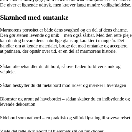
De giver et lignende udtryk, men kræver langt mindre vedligeholdelse.
Skønhed med omtanke
Marmorens porøsitet er både dens svaghed og en del af dens charme.
Den gør stenen levende og unik – men også sårbar. Med den rette pleje
kan du dog bevare dens naturlige glans og karakter i mange år. Det
handler om at kende materialet, bruge det med omtanke og acceptere,
at patinaen, der opstår over tid, er en del af marmorens historie.
Sådan oliebehandler du dit bord, så overfladen forbliver smuk og
velplejet
Sådan beskytter du dit metalbord mod ridser og mærker i hverdagen
Blomster og grønt på havebordet – sådan skaber du en indbydende og
levende dekoration
Sidebord som natbord – en praktisk og stilfuld løsning til soveværelset
Vælg det rette skrivebord til hjemmets stil og funktioner