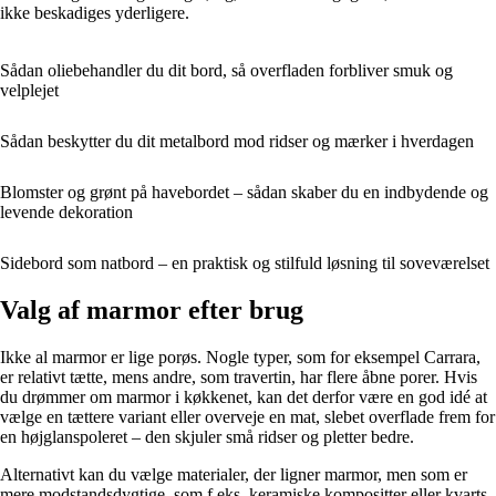
ikke beskadiges yderligere.
Sådan oliebehandler du dit bord, så overfladen forbliver smuk og
velplejet
Sådan beskytter du dit metalbord mod ridser og mærker i hverdagen
Blomster og grønt på havebordet – sådan skaber du en indbydende og
levende dekoration
Sidebord som natbord – en praktisk og stilfuld løsning til soveværelset
Valg af marmor efter brug
Ikke al marmor er lige porøs. Nogle typer, som for eksempel Carrara,
er relativt tætte, mens andre, som travertin, har flere åbne porer. Hvis
du drømmer om marmor i køkkenet, kan det derfor være en god idé at
vælge en tættere variant eller overveje en mat, slebet overflade frem for
en højglanspoleret – den skjuler små ridser og pletter bedre.
Alternativt kan du vælge materialer, der ligner marmor, men som er
mere modstandsdygtige, som f.eks. keramiske kompositter eller kvarts.