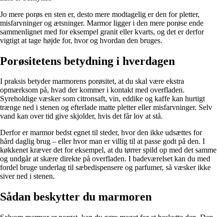
Jo mere porøs en sten er, desto mere modtagelig er den for pletter,
misfarvninger og ætsninger. Marmor ligger i den mere porøse ende
sammenlignet med for eksempel granit eller kvarts, og det er derfor
vigtigt at tage højde for, hvor og hvordan den bruges.
Porøsitetens betydning i hverdagen
I praksis betyder marmorens porøsitet, at du skal være ekstra
opmærksom på, hvad der kommer i kontakt med overfladen.
Syreholdige væsker som citronsaft, vin, eddike og kaffe kan hurtigt
trænge ned i stenen og efterlade matte pletter eller misfarvninger. Selv
vand kan over tid give skjolder, hvis det får lov at stå.
Derfor er marmor bedst egnet til steder, hvor den ikke udsættes for
hård daglig brug – eller hvor man er villig til at passe godt på den. I
køkkenet kræver det for eksempel, at du tørrer spild op med det samme
og undgår at skære direkte på overfladen. I badeværelset kan du med
fordel bruge underlag til sæbedispensere og parfumer, så væsker ikke
siver ned i stenen.
Sådan beskytter du marmoren