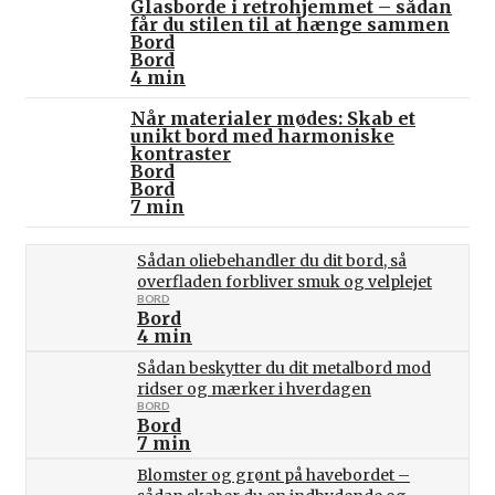
Glasborde i retrohjemmet – sådan
får du stilen til at hænge sammen
Bord
Bord
4 min
Når materialer mødes: Skab et
unikt bord med harmoniske
kontraster
Bord
Bord
7 min
Sådan oliebehandler du dit bord, så
overfladen forbliver smuk og velplejet
BORD
Bord
4 min
Sådan beskytter du dit metalbord mod
ridser og mærker i hverdagen
BORD
Bord
7 min
Blomster og grønt på havebordet –