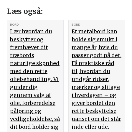
Læs også:
BORD
BORD
Lær hvordan du
Et metalbord kan
beskytter og
holde sig smukt i
fremhæver dit
mange år, hvis du
træbords
passer godt på det.
naturlige skønhed
Få praktiske råd
med den rette
til, hvordan du
oliebehandling. Vi
undgår ridser,
guider dig
mærker og slitage
gennem valg af
i hverdagen – og
olie, forberedelse,
giver bordet den
påføring og
rette beskyttelse,
vedligeholdelse, så
uanset om det står
dit bord holder sig
inde eller ude.