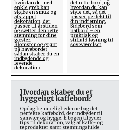
hvordan du med
det rette bord, og
enkle greb kan
hvordan du kan
skabe en smuk og
style det, så det
afslappet
passer perfekt til
dekoration, der
din indretning.
passer til årstiden
Sidebord som
og sætter den rette
natbord – en
stemning for dine
praktisk og
gæster.
stilfuld løsning til
Blomster og grønt
soveværelset
på havebordet –
sådan skaber du en
indbydende og
levende
dekoration
Hvordan skaber du et
hyggeligt kaffebord?
Opdag hemmelighederne bag det
perfekte kaffebord, der indbyder til
samvær og hygge. E-bogen tilbyder
tips til dekoration, valg af kaffe- og
teprodukter samt stemningsfulde