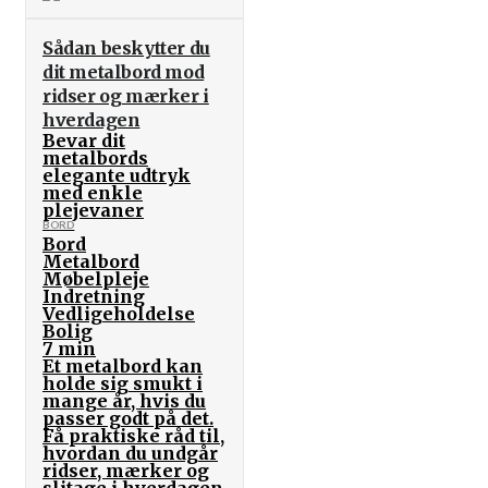
Sådan beskytter du
dit metalbord mod
ridser og mærker i
hverdagen
Bevar dit
metalbords
elegante udtryk
med enkle
plejevaner
BORD
Bord
Metalbord
Møbelpleje
Indretning
Vedligeholdelse
Bolig
7 min
Et metalbord kan
holde sig smukt i
mange år, hvis du
passer godt på det.
Få praktiske råd til,
hvordan du undgår
ridser, mærker og
slitage i hverdagen