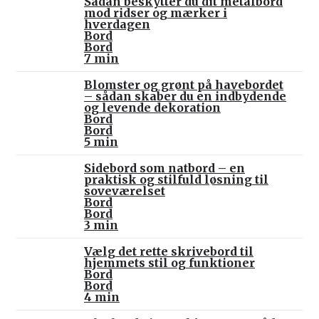
Sådan beskytter du dit metalbord
mod ridser og mærker i
hverdagen
Bord
Bord
7 min
Blomster og grønt på havebordet
– sådan skaber du en indbydende
og levende dekoration
Bord
Bord
5 min
Sidebord som natbord – en
praktisk og stilfuld løsning til
soveværelset
Bord
Bord
3 min
Vælg det rette skrivebord til
hjemmets stil og funktioner
Bord
Bord
4 min