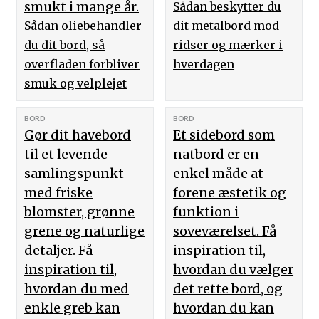
smukt i mange år.
Sådan beskytter du
Sådan oliebehandler
dit metalbord mod
du dit bord, så
ridser og mærker i
overfladen forbliver
hverdagen
smuk og velplejet
BORD
BORD
Gør dit havebord
Et sidebord som
til et levende
natbord er en
samlingspunkt
enkel måde at
med friske
forene æstetik og
blomster, grønne
funktion i
grene og naturlige
soveværelset. Få
detaljer. Få
inspiration til,
inspiration til,
hvordan du vælger
hvordan du med
det rette bord, og
enkle greb kan
hvordan du kan