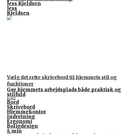
Jess Kjeldsen
Jess
Kjeldsen
Vælg det rette skrivebord til hjemmets stil og
funktioner
Gør hjemmets arbejdsplads både praktisk og
stilfuld
BORD
Bord
Skrivebord
Hjemmekontor
Indretning
Ergonomi
Boligdesign
4 min