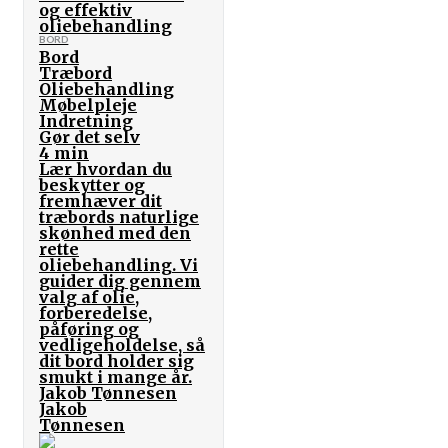
og effektiv
oliebehandling
BORD
Bord
Træbord
Oliebehandling
Møbelpleje
Indretning
Gør det selv
4 min
Lær hvordan du
beskytter og
fremhæver dit
træbords naturlige
skønhed med den
rette
oliebehandling. Vi
guider dig gennem
valg af olie,
forberedelse,
påføring og
vedligeholdelse, så
dit bord holder sig
smukt i mange år.
Jakob Tønnesen
Jakob
Tønnesen