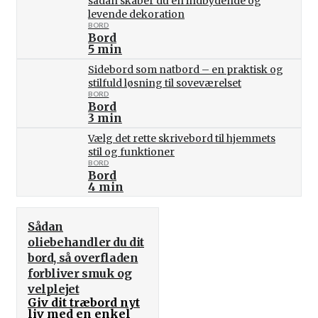
sådan skaber du en indbydende og
levende dekoration
BORD
Bord
5 min
Sidebord som natbord – en praktisk og
stilfuld løsning til soveværelset
BORD
Bord
3 min
Vælg det rette skrivebord til hjemmets
stil og funktioner
BORD
Bord
4 min
Sådan
oliebehandler du dit
bord, så overfladen
forbliver smuk og
velplejet
Giv dit træbord nyt
liv med en enkel