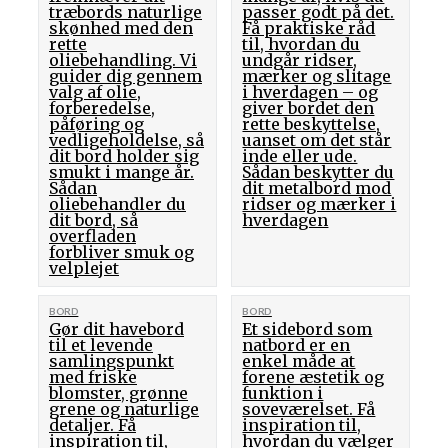
træbords naturlige
passer godt på det.
skønhed med den
Få praktiske råd
rette
til, hvordan du
oliebehandling. Vi
undgår ridser,
guider dig gennem
mærker og slitage
valg af olie,
i hverdagen – og
forberedelse,
giver bordet den
påføring og
rette beskyttelse,
vedligeholdelse, så
uanset om det står
dit bord holder sig
inde eller ude.
smukt i mange år.
Sådan beskytter du
Sådan
dit metalbord mod
oliebehandler du
ridser og mærker i
dit bord, så
hverdagen
overfladen
forbliver smuk og
velplejet
BORD
BORD
Gør dit havebord
Et sidebord som
til et levende
natbord er en
samlingspunkt
enkel måde at
med friske
forene æstetik og
blomster, grønne
funktion i
grene og naturlige
soveværelset. Få
detaljer. Få
inspiration til,
inspiration til,
hvordan du vælger