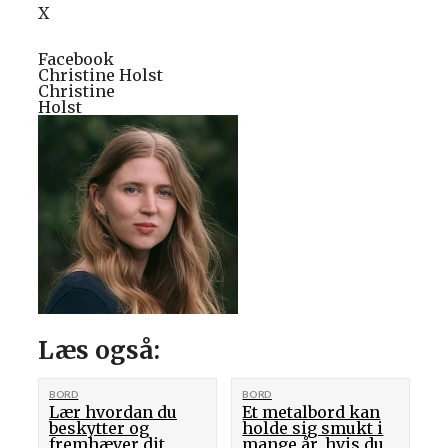
X
Facebook
Christine Holst
Christine
Holst
Læs også:
BORD
BORD
Lær hvordan du
Et metalbord kan
beskytter og
holde sig smukt i
fremhæver dit
mange år, hvis du